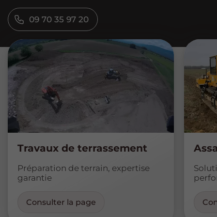
09 70 35 97 20
Travaux de terrassement
Assa
Préparation de terrain, expertise
Solut
garantie
perf
Consulter la page
Con