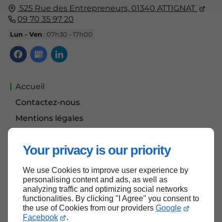
525 Rue des Entrepreneurs,
01340
ATTIGNAT
09 70 35 97 20
Lun - Ven
: 07h30 - 17h00
Accueil
Contactez-nous
Mentions légales
Plan du site
Your privacy is our priority
We use Cookies to improve user experience by
Haut de page
personalising content and ads, as well as
analyzing traffic and optimizing social networks
functionalities. By clicking "I Agree" you consent to
the use of Cookies from our providers
Google
Facebook
.