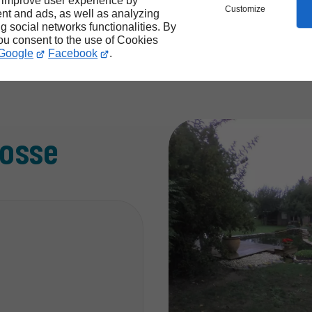
 improve user experience by
Customize
nt and ads, as well as analyzing
géomembran
ng social networks functionalities. By
you consent to the use of Cookies
Google
Facebook
.
fosse