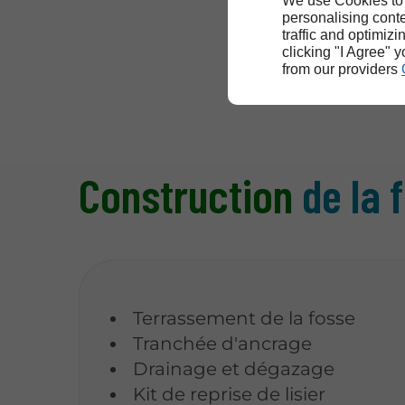
We use Cookies to
personalising conte
traffic and optimizi
clicking "I Agree" 
from our providers
Construction
de la 
Terrassement de la fosse
Tranchée d'ancrage
Drainage et dégazage
Kit de reprise de lisier