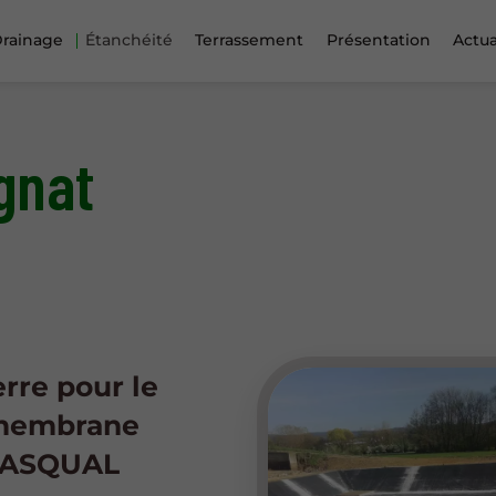
rainage
Étanchéité
Terrassement
Présentation
Actua
ignat
rre pour le
omembrane
e ASQUAL