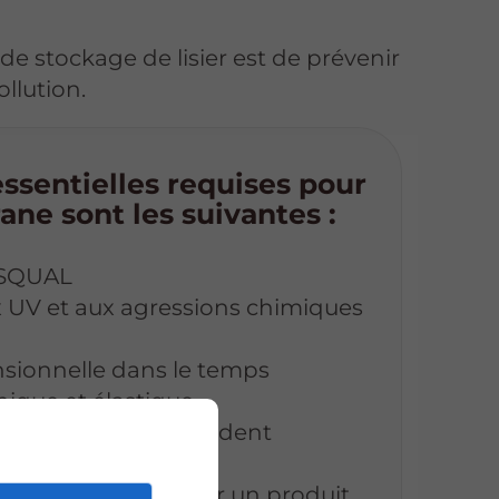
de stockage de lisier est de prévenir
ollution.
essentielles requises pour
ne sont les suivantes :
 ASQUAL
x UV et aux agressions chimiques
nsionnelle dans le temps
nique et élastique
aration en cas d'accident
nchéité de 10 ans sur un produit