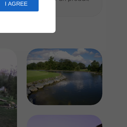
I AGREE
e