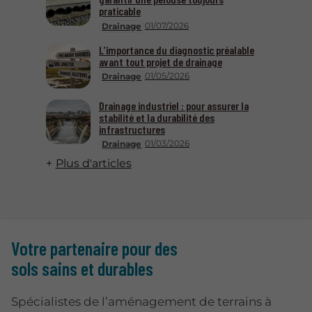
praticable
01/07/2026
Drainage
L’importance du diagnostic préalable
avant tout projet de drainage
01/05/2026
Drainage
Drainage industriel : pour assurer la
stabilité et la durabilité des
infrastructures
01/03/2026
Drainage
Plus d'articles
Votre partenaire pour des
sols sains et durables
Spécialistes de l’aménagement de terrains à