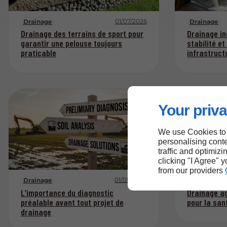
01/07/2026
Drainage
Drainage
Drainage des terrains de sport pour
Drainage in
garantir une pelouse toujours
stabilité et
praticable
infrastruct
Your priva
We use Cookies to
personalising conte
traffic and optimizi
clicking "I Agree" 
from our providers
01/05/2026
Drainage
Drainage
L’importance du diagnostic
Drainage ag
préalable avant tout projet de
pour la san
drainage