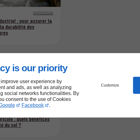
01/03/2026
dustriel : pour assurer la
 la durabilité des
ures
cy is our priority
 improve user experience by
Customize
nt and ads, as well as analyzing
ng social networks functionalities. By
you consent to the use of Cookies
Google
Facebook
.
09/01/2026
ricole : quels bénéfices
té du sol ?