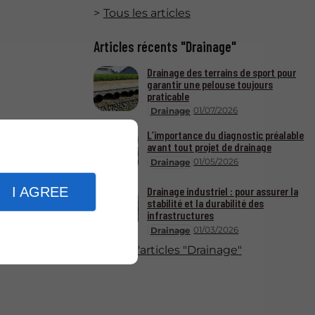
Tous les articles
Articles récents "Drainage"
Drainage des terrains de sport pour
garantir une pelouse toujours
praticable
01/07/2026
Drainage
L’importance du diagnostic préalable
avant tout projet de drainage
01/05/2026
Drainage
I AGREE
Drainage industriel : pour assurer la
stabilité et la durabilité des
infrastructures
01/03/2026
Drainage
Plus d'articles "Drainage"